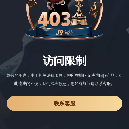
访问限制
尊敬的用户，由于相关法律限制，您所在地区无法访问J9产品，对
此造成的不便，我们深表歉意，您如有疑问请联系客服。
联系客服